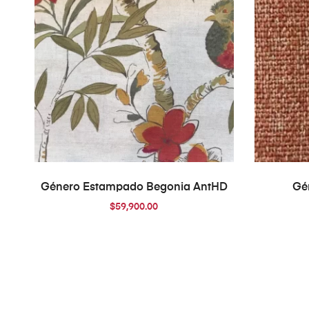
AÑADIR AL CARRITO
Género Estampado Begonia AntHD
Gé
$
59,900.00