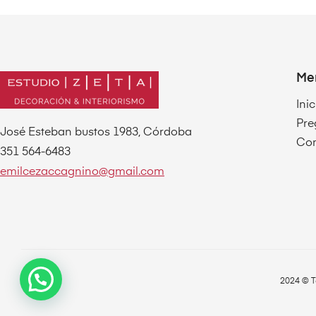
Me
Inic
Pre
José Esteban bustos 1983, Córdoba
Con
351 564-6483
emilcezaccagnino@gmail.com
2024 © T