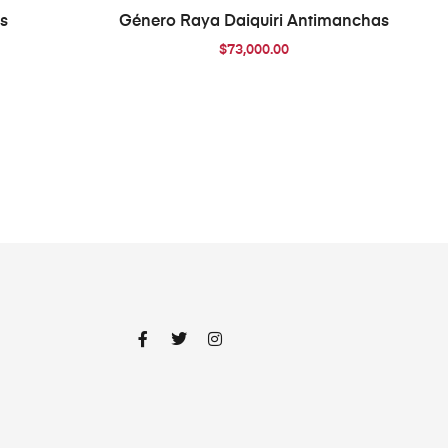
O
AÑADIR AL CARRITO
s
Género Raya Daiquiri Antimanchas
$
73,000.00