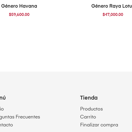
AÑADIR AL CARRITO
AÑADIR AL CARRIT
Género Havana
Género Raya Lotu
$
59,600.00
$
47,000.00
nú
Tienda
io
Productos
guntas Frecuentes
Carrito
tacto
Finalizar compra