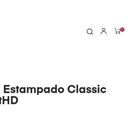
0
 Estampado Classic
ntHD