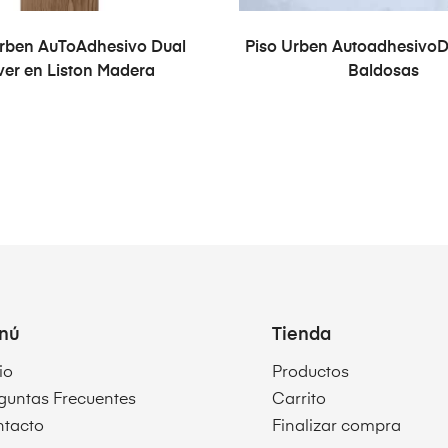
LEER MÁS
LEER MÁS
Urben AuToAdhesivo Dual
Piso Urben AutoadhesivoD
er en Liston Madera
Baldosas
nú
Tienda
io
Productos
guntas Frecuentes
Carrito
tacto
Finalizar compra